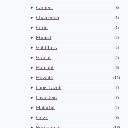
Carneol
(8)
Chalcedon
(1)
Citrin
(1)
Flourit
(2)
Goldfluss
(2)
Granat
(2)
Hämatit
(6)
Howlith
(11)
Lapis Lazuli
(7)
Lavastein
(3)
Malachit
(2)
Onyx
(8)
Rosenquarz
(13)