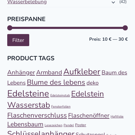
Wasserbelebung
(42)
PREISPANNE
Min
Höc
Preis:
10 €
—
30 €
Filter
PRODUCT TAGS
Aufkleber
Anhänger
Armband
Baum des
Blume des lebens
Lebens
deko
Edelsteine
Edelstein
Edelsteinstab
Wasserstab
Fensterfolien
Flaschenverschluss
Flaschenöffner
Haftfolie
Lebensbaum
Poster
Lesezeichen
Pendel
Schlüsselanhänger
Schutzengel