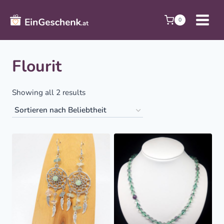
Zum
Inhalt
0
springen
Flourit
Sorted
Showing all 2 results
by
popularity