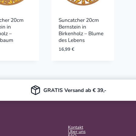
cher 20cm
Suncatcher 20cm
in in
Bernstein in
holz –
Birkenholz – Blume
sbaum
des Lebens
16,99
€
GRATIS Versand ab € 39,-
Kontakt
Über uns
FAQ