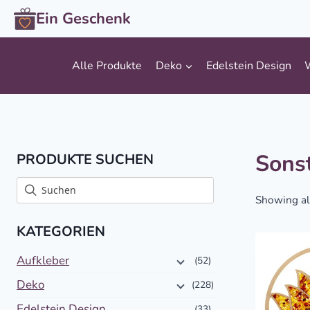
Zum
Ein Geschenk
Inhalt
springen
Alle Produkte
Deko
Edelstein Design
Sons
PRODUKTE SUCHEN
Showing all
KATEGORIEN
Aufkleber
(52)
Deko
(228)
Edelstein Design
(33)