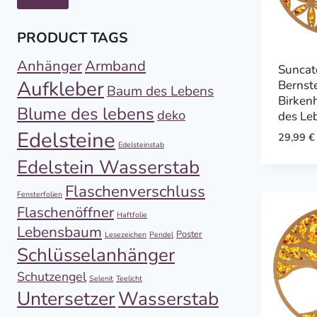
PRODUCT TAGS
Anhänger
Armband
Suncat
Aufkleber
Bernste
Baum des Lebens
Birken
Blume des lebens
deko
des Le
Edelsteine
29,99
€
Edelsteinstab
Edelstein Wasserstab
Flaschenverschluss
Fensterfolien
Flaschenöffner
Haftfolie
Lebensbaum
Poster
Lesezeichen
Pendel
Schlüsselanhänger
Schutzengel
Selenit
Teelicht
Untersetzer
Wasserstab