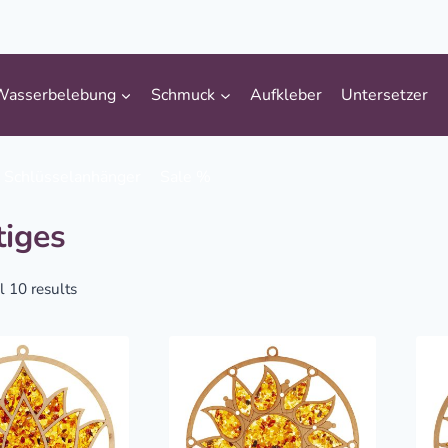
Wasserbelebung
Schmuck
Aufkleber
Untersetzer
Schlüsselanhänger
Sale %
tiges
Sorted
 10 results
by
popularity