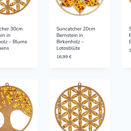
cher 30cm
Suncatcher 20cm
in in
Bernstein in
holz – Blume
Birkenholz –
bens
Lotosblüte
16,99
€