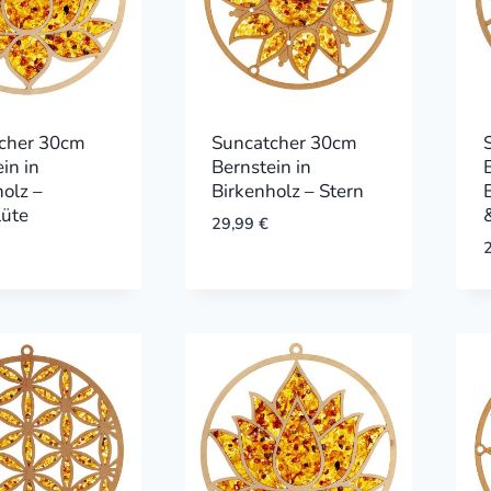
cher 30cm
Suncatcher 30cm
in in
Bernstein in
holz –
Birkenholz – Stern
lüte
29,99
€