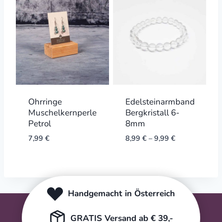
Ohrringe
Edelsteinarmband
Muschelkernperle
Bergkristall 6-
Petrol
8mm
7,99
€
8,99
€
–
9,99
€
Handgemacht in Österreich
GRATIS Versand ab € 39,-