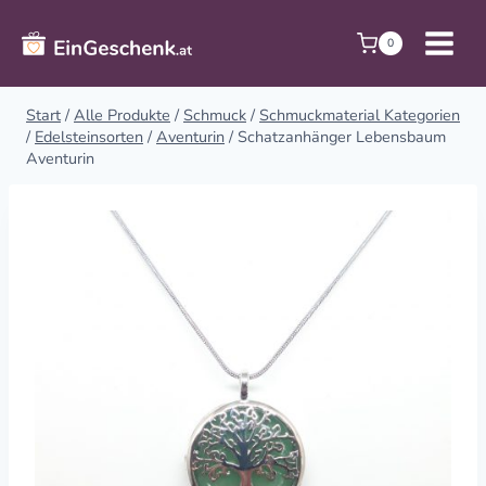
Zum
Inhalt
0
springen
Start
/
Alle Produkte
/
Schmuck
/
Schmuckmaterial Kategorien
/
Edelsteinsorten
/
Aventurin
/
Schatzanhänger Lebensbaum
Aventurin