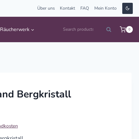
Über uns
Kontakt
FAQ
Mein Konto
Suche
Räucherwerk
0
Search
nach:
nd Bergkristall
ndkosten
rgkristall