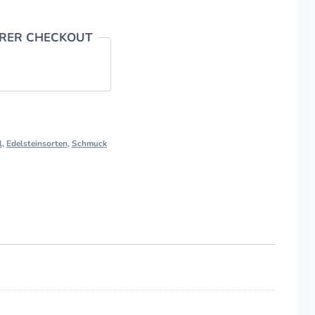
ERER CHECKOUT
l
,
Edelsteinsorten
,
Schmuck