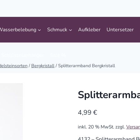
Wasserbelebung
Schmuck
Aufkleber
Untersetzer
Schlüsselanhänger
Sale %
delsteinsorten
/
Bergkristall
/
Splitterarmband Bergkristall
Splitterarmba
4,99
€
inkl. 20 % MwSt.
zzgl.
Versa
4132 – Splitterarmband Be