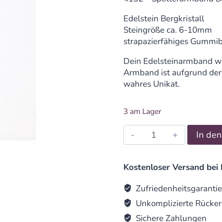
Edelstein Bergkristall
Steingröße ca. 6-10mm
strapazierfähiges Gummi
Dein Edelsteinarmband wir
Armband ist aufgrund der 
wahres Unikat.
3 am Lager
Splitterarmband
In de
Bergkristall
quantity
Kostenloser Versand bei 
Zufriedenheitsgarantie
Unkomplizierte Rücker
Sichere Zahlungen