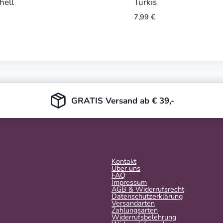
hell
Türkis
7,99
€
GRATIS Versand ab € 39,-
Kontakt
Über uns
FAQ
Impressum
AGB & Widerrufsrecht
Datenschutzerklärung
Versandarten
Zahlungsarten
Widerrufsbelehrung