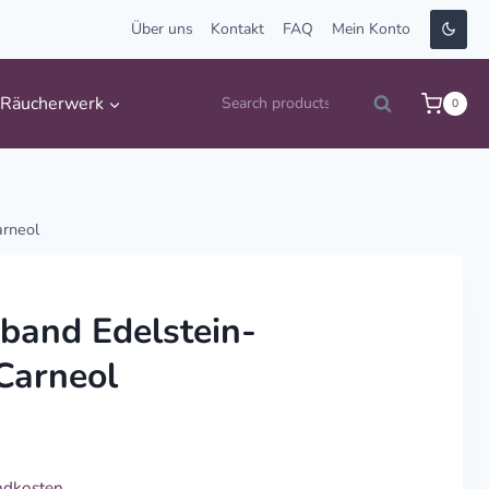
Über uns
Kontakt
FAQ
Mein Konto
Suche
Räucherwerk
0
Search
nach:
arneol
band Edelstein-
Carneol
ndkosten