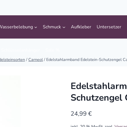
Wasserbelebung
Schmuck
Aufkleber
Untersetzer
Schlüsselanhänger
Sale %
delsteinsorten
/
Carneol
/
Edelstahlarmband Edelstein-Schutzengel C
Edelstahlarm
Schutzengel 
24,99
€
inkl. 20 % MwSt.
zzgl.
Versa