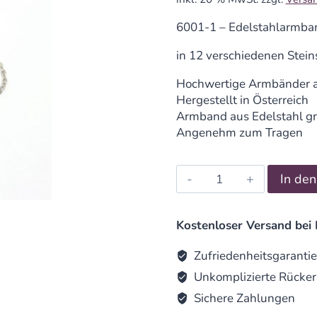
6001-1 – Edelstahlarmban
in 12 verschiedenen Stein
Hochwertige Armbänder a
Hergestellt in Österreich
Armband aus Edelstahl g
Angenehm zum Tragen
Edelstahlarmband
In de
Edelstein-
Schutzengel
Carneol
Kostenloser Versand bei 
quantity
Zufriedenheitsgarantie
Unkomplizierte Rücker
Sichere Zahlungen