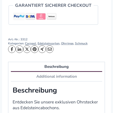
GARANTIERT SICHERER CHECKOUT
Art.-Nr.:
3312
Kategorien:
Carneol
,
Edelsteinsorten
,
Ohrringe
,
Schmuck
Beschreibung
Additional information
Beschreibung
Entdecken Sie unsere exklusiven Ohrstecker
aus Edelsteincabochons.