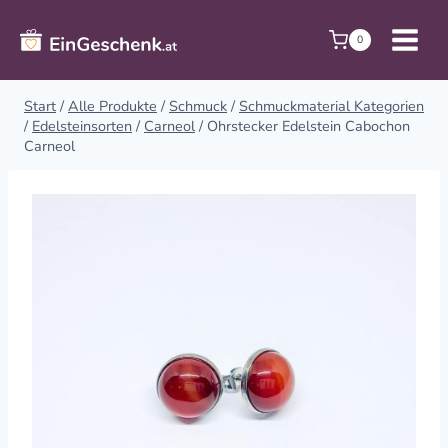
Zum
Inhalt
0
springen
Start
/
Alle Produkte
/
Schmuck
/
Schmuckmaterial Kategorien
/
Edelsteinsorten
/
Carneol
/
Ohrstecker Edelstein Cabochon
Carneol