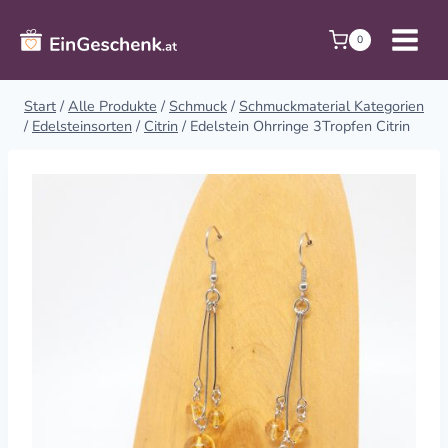
Zum
Inhalt
0
springen
Start
/
Alle Produkte
/
Schmuck
/
Schmuckmaterial Kategorien
/
Edelsteinsorten
/
Citrin
/
Edelstein Ohrringe 3Tropfen Citrin