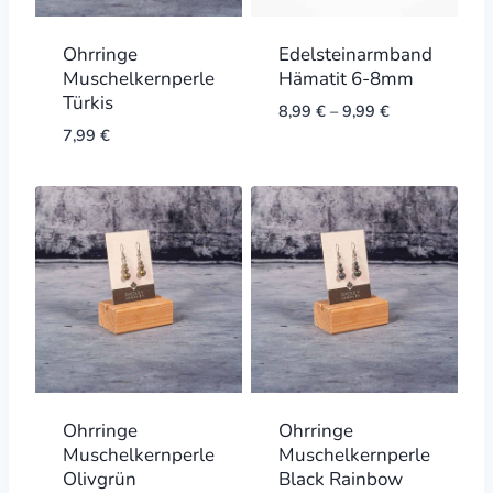
Ohrringe
Edelsteinarmband
Muschelkernperle
Hämatit 6-8mm
Türkis
8,99
€
–
9,99
€
7,99
€
Ohrringe
Ohrringe
Muschelkernperle
Muschelkernperle
Olivgrün
Black Rainbow