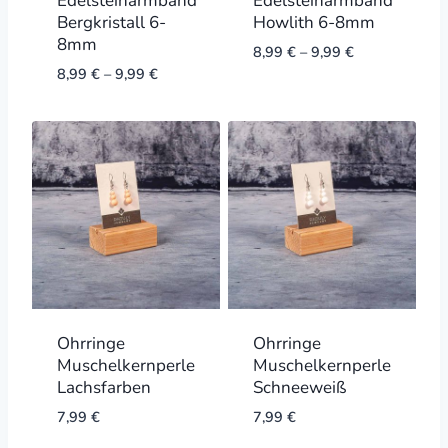
Edelsteinarmband
Edelsteinarmband
Bergkristall 6-
Howlith 6-8mm
8mm
8,99
€
–
9,99
€
8,99
€
–
9,99
€
Ohrringe
Ohrringe
Muschelkernperle
Muschelkernperle
Lachsfarben
Schneeweiß
7,99
€
7,99
€