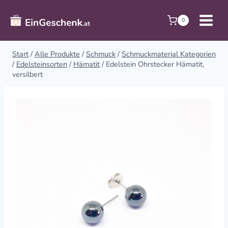
Zum
Inhalt
0
springen
Start
/
Alle Produkte
/
Schmuck
/
Schmuckmaterial Kategorien
/
Edelsteinsorten
/
Hämatit
/
Edelstein Ohrstecker Hämatit,
versilbert