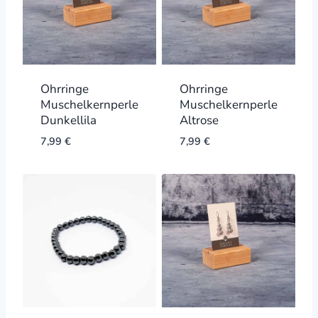
Ohrringe
Ohrringe
Muschelkernperle
Muschelkernperle
Dunkellila
Altrose
7,99
€
7,99
€