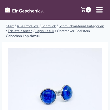
Zum
Inhalt
0
springen
Start
/
Alle Produkte
/
Schmuck
/
Schmuckmaterial Kategorien
/
Edelsteinsorten
/
Lapis Lazuli
/
Ohrstecker Edelstein
Cabochon Lapislazuli