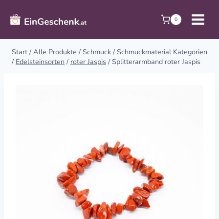
Zum
Inhalt
0
springen
Start
/
Alle Produkte
/
Schmuck
/
Schmuckmaterial Kategorien
/
Edelsteinsorten
/
roter Jaspis
/
Splitterarmband roter Jaspis