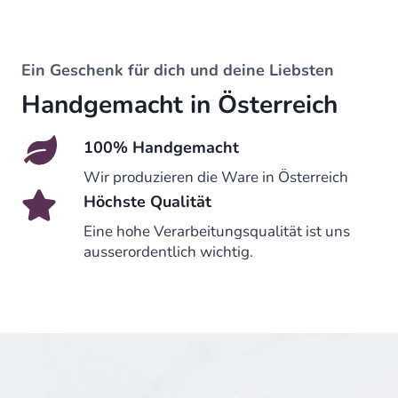
c
e
c
e
e
i
e
i
w
s
w
s
a
:
Ein Geschenk für dich und deine Liebsten
a
:
s
4
Handgemacht in Österreich
s
8
:
9
:
9
1
,
3
,
3
0
100% Handgemacht
2
0
9
0
Wir produzieren die Ware in Österreich
9
0
,
Höchste Qualität
,
0
€
0
€
0
.
Eine hohe Verarbeitungsqualität ist uns
0
.
ausserordentlich wichtig.
€
€
.
.