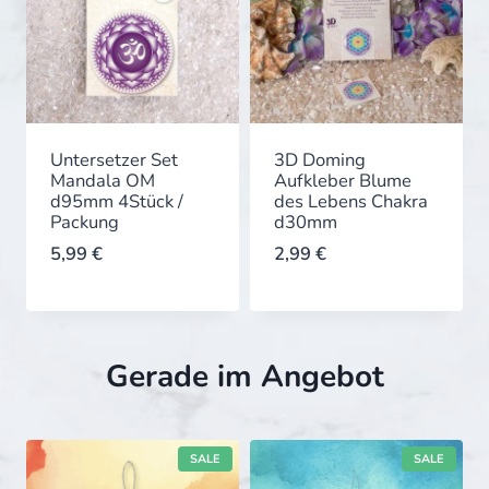
Untersetzer Set
3D Doming
Mandala OM
Aufkleber Blume
d95mm 4Stück /
des Lebens Chakra
Packung
d30mm
5,99
€
2,99
€
Gerade im Angebot
P
P
SALE
SALE
R
R
O
O