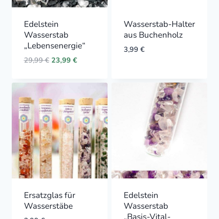
Edelstein
Wasserstab-Halter
Wasserstab
aus Buchenholz
„Lebensenergie“
3,99
€
Original
Current
29,99
€
23,99
€
price
price
was:
is:
29,99 €.
23,99 €.
Ersatzglas für
Edelstein
Wasserstäbe
Wasserstab
„Basis-Vital-