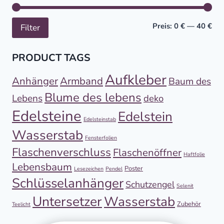
Min
Höc
Preis:
0 €
—
40 €
Filter
PRODUCT TAGS
Aufkleber
Anhänger
Armband
Baum des
Blume des lebens
Lebens
deko
Edelsteine
Edelstein
Edelsteinstab
Wasserstab
Fensterfolien
Flaschenverschluss
Flaschenöffner
Haftfolie
Lebensbaum
Poster
Lesezeichen
Pendel
Schlüsselanhänger
Schutzengel
Selenit
Untersetzer
Wasserstab
Zubehör
Teelicht