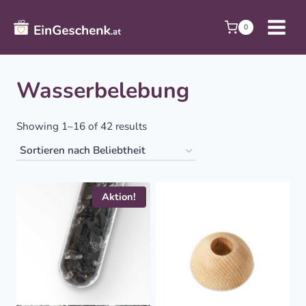
Zum
Inhalt
0
springen
Wasserbelebung
Sorted
Showing 1–16 of 42 results
by
popularity
Aktion!