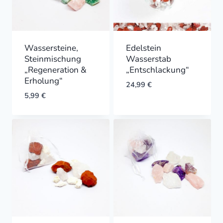
Wassersteine,
Edelstein
Steinmischung
Wasserstab
„Regeneration &
„Entschlackung“
Erholung“
24,99
€
5,99
€