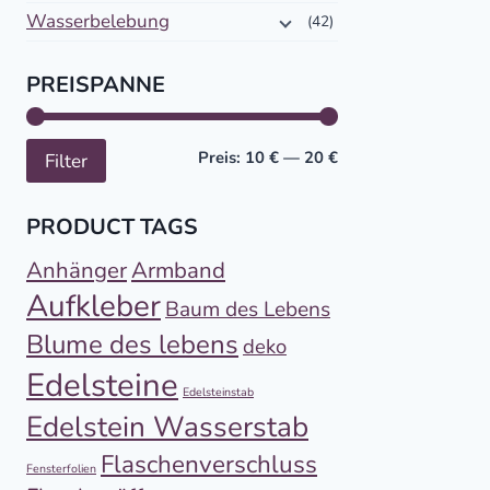
Wasserbelebung
(42)
PREISPANNE
Mindestpreis
Höchstpreis
Preis:
10 €
—
20 €
Filter
PRODUCT TAGS
Anhänger
Armband
Aufkleber
Baum des Lebens
Blume des lebens
deko
Edelsteine
Edelsteinstab
Edelstein Wasserstab
Flaschenverschluss
Fensterfolien