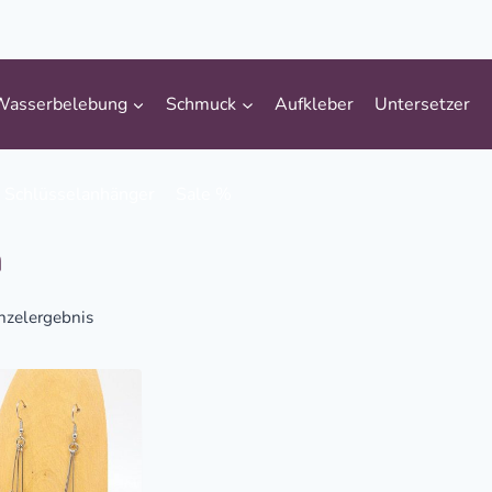
Wasserbelebung
Schmuck
Aufkleber
Untersetzer
Schlüsselanhänger
Sale %
n
nzelergebnis