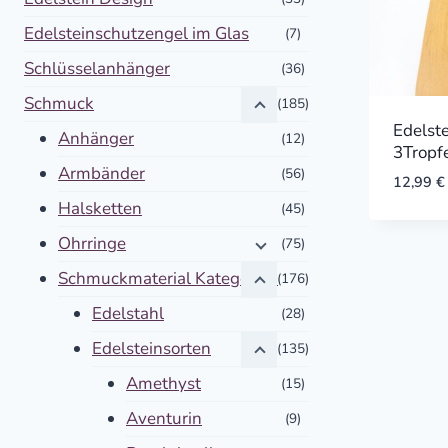
Edelsteinschutzengel im Glas
(7)
Schlüsselanhänger
(36)
Schmuck
(185)
Edelst
Anhänger
(12)
3Tropfe
Armbänder
(56)
12,99
€
Halsketten
(45)
Ohrringe
(75)
Schmuckmaterial Kategorien
(176)
Edelstahl
(28)
Edelsteinsorten
(135)
Amethyst
(15)
Aventurin
(9)