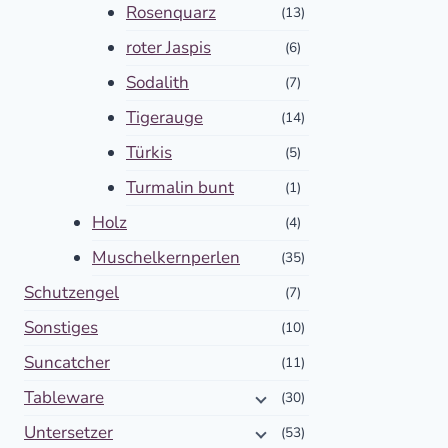
Rosenquarz
(13)
roter Jaspis
(6)
Sodalith
(7)
Tigerauge
(14)
Türkis
(5)
Turmalin bunt
(1)
Holz
(4)
Muschelkernperlen
(35)
Schutzengel
(7)
Sonstiges
(10)
Suncatcher
(11)
Tableware
(30)
Untersetzer
(53)