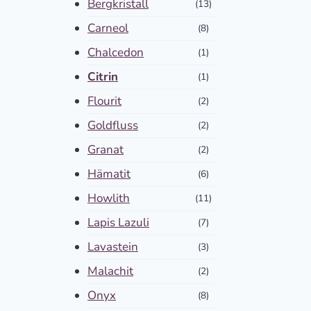
Bergkristall
(13)
Carneol
(8)
Chalcedon
(1)
Citrin
(1)
Flourit
(2)
Goldfluss
(2)
Granat
(2)
Hämatit
(6)
Howlith
(11)
Lapis Lazuli
(7)
Lavastein
(3)
Malachit
(2)
Onyx
(8)