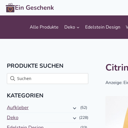
Zum
Ein Geschenk
Inhalt
springen
Alle Produkte
Deko
Edelstein Design
Citri
PRODUKTE SUCHEN
Anzeige: Ei
KATEGORIEN
Aufkleber
(52)
Deko
(228)
Edelstein Design
(33)