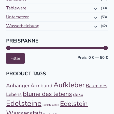
Tableware
(30)
Untersetzer
(53)
Wasserbelebung
(42)
PREISPANNE
Min
Höc
Preis:
0 €
—
50 €
Filter
PRODUCT TAGS
Aufkleber
Anhänger
Armband
Baum des
Blume des lebens
Lebens
deko
Edelsteine
Edelstein
Edelsteinstab
Wasserstab