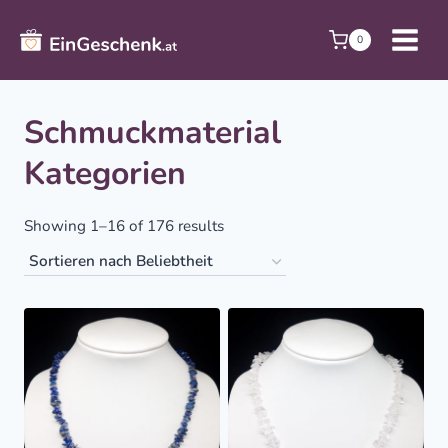
Zum
Inhalt
0
springen
Schmuckmaterial
Kategorien
Sorted
Showing 1–16 of 176 results
by
popularity