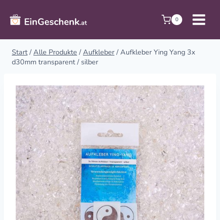
Zum
Inhalt
0
springen
Start
/
Alle Produkte
/
Aufkleber
/
Aufkleber Ying Yang 3x
d30mm transparent / silber