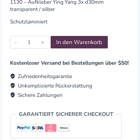
1130 – Aufkleber Ying Yang 3x d30mm
transparent / silber
Schutzlaminiert
Aufkleber
In den Warenkorb
Ying
Yang
3x
Kostenloser Versand bei Bestellungen über $50!
d30mm
transparent
Zufriedenheitsgarantie
/
Unkomplizierte Rückerstattung
silber
Sichere Zahlungen
quantity
GARANTIERT SICHERER CHECKOUT