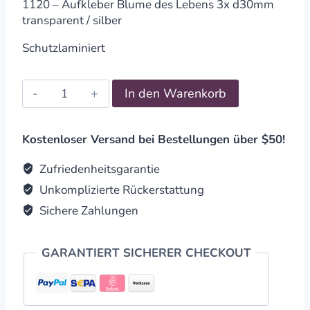
1120 – Aufkleber Blume des Lebens 3x d30mm
transparent / silber
Schutzlaminiert
Aufkleber
In den Warenkorb
Blume
des
Lebens
Kostenloser Versand bei Bestellungen über $50!
3x
d30mm
Zufriedenheitsgarantie
transparent
Unkomplizierte Rückerstattung
/
Sichere Zahlungen
silber
quantity
GARANTIERT SICHERER CHECKOUT