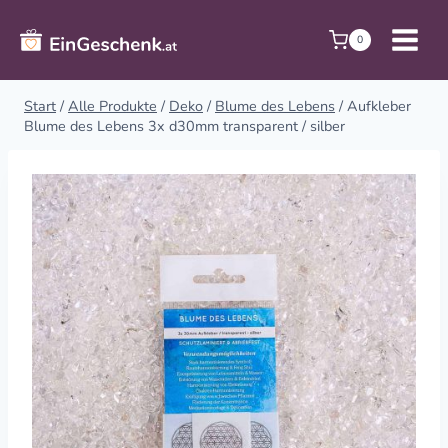
Zum
Inhalt
0
springen
Start
/
Alle Produkte
/
Deko
/
Blume des Lebens
/
Aufkleber
Blume des Lebens 3x d30mm transparent / silber