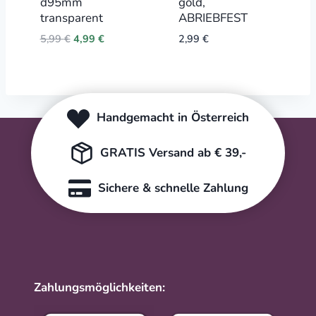
d95mm
gold,
transparent
ABRIEBFEST
Original
Current
5,99
€
4,99
€
2,99
€
price
price
was:
is:
5,99 €.
4,99 €.
Handgemacht in Österreich
GRATIS Versand ab € 39,-
Sichere & schnelle Zahlung
Zahlungsmöglichkeiten: