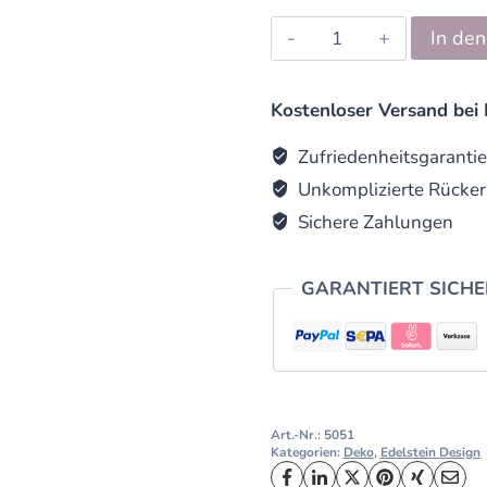
Edelstein
In de
Schale
/
Ascher
Kostenloser Versand bei 
groß
quantity
Zufriedenheitsgarantie
Unkomplizierte Rücker
Sichere Zahlungen
GARANTIERT SICH
Art.-Nr.:
5051
Kategorien:
Deko
,
Edelstein Design