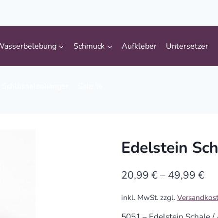
Wasserbelebung
Schmuck
Aufkleber
Untersetzer
Schlüsselanhänger
Sale %
Edelstein Sch
20,99
€
–
49,99
€
inkl. MwSt.
zzgl.
Versandkos
5051 – Edelstein Schale 