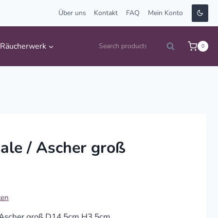
Über uns
Kontakt
FAQ
Mein Konto
Suche
Räucherwerk
0
Search
nach:
ale / Ascher groß
ten
/ Ascher groß D14,5cm H3,5cm