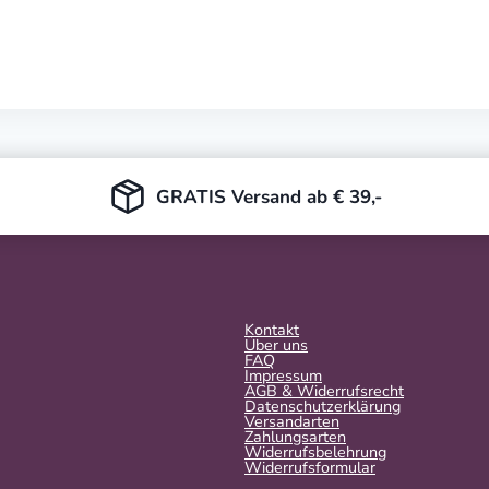
price
price
was:
is:
24,99 €.
19,99 €.
GRATIS Versand ab € 39,-
Kontakt
Über uns
FAQ
Impressum
AGB & Widerrufsrecht
Datenschutzerklärung
Versandarten
Zahlungsarten
Widerrufsbelehrung
Widerrufs­formular