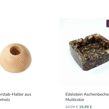
rstab-Halter aus
Edelstein Aschenbeche
nholz
Multicolor
Original
Current
24,99
€
19,99
€