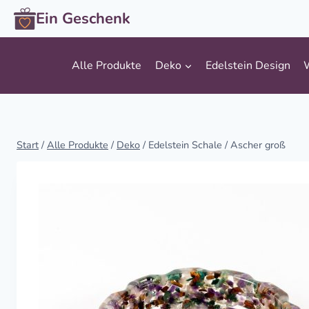
Zum
Ein Geschenk
Inhalt
springen
Alle Produkte
Deko
Edelstein Design
Start
/
Alle Produkte
/
Deko
/
Edelstein Schale / Ascher groß