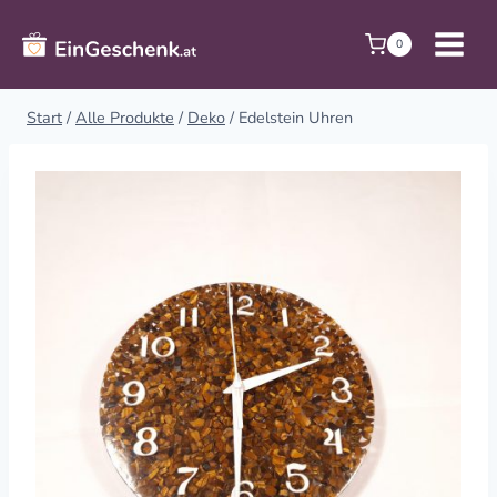
Zum
Inhalt
0
springen
Start
/
Alle Produkte
/
Deko
/
Edelstein Uhren