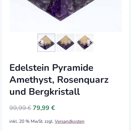
Edelstein Pyramide
Amethyst, Rosenquarz
und Bergkristall
Original
Current
99,99
€
79,99
€
price
price
inkl. 20 % MwSt.
zzgl.
Versandkosten
was:
is: