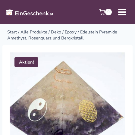
Zum
Inhalt
0
springen
Start
/
Alle Produkte
/
Deko
/
Epoxy
/
Edelstein Pyramide
Amethyst, Rosenquarz und Bergkristall
Aktion!