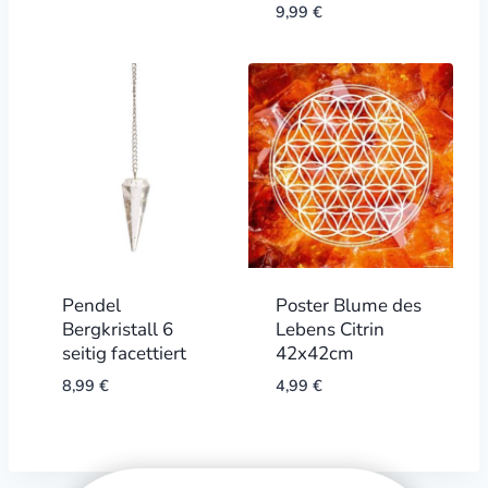
9,99
€
Pendel
Poster Blume des
Bergkristall 6
Lebens Citrin
seitig facettiert
42x42cm
8,99
€
4,99
€