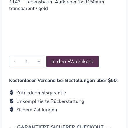
1142 – Lebensbaum Aufkleber 1x d150mm
transparent / gold
Aufkleber
In den Warenkorb
Baum
des
Lebens
Kostenloser Versand bei Bestellungen über $50!
1x
d150mm
Zufriedenheitsgarantie
transparent
Unkomplizierte Rückerstattung
/
Sichere Zahlungen
gold
quantity
GARANTIERT SICHERER CHECKOUT