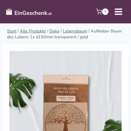
Zum
Inhalt
0
springen
Start
/
Alle Produkte
/
Deko
/
Lebensbaum
/
Aufkleber Baum
des Lebens 1x d150mm transparent / gold