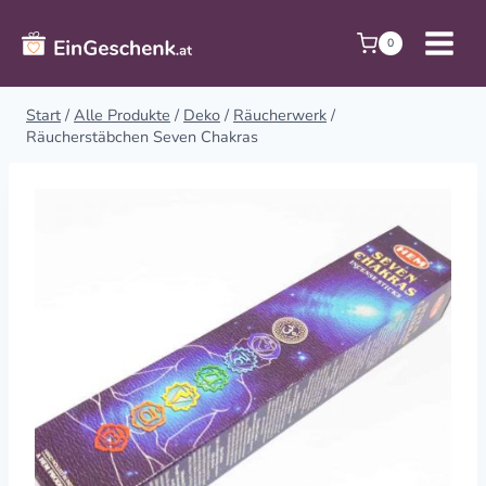
Zum
Inhalt
0
springen
Start
/
Alle Produkte
/
Deko
/
Räucherwerk
/
Räucherstäbchen Seven Chakras