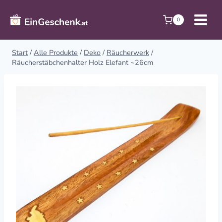
Zum
Inhalt
0
springen
Start
/
Alle Produkte
/
Deko
/
Räucherwerk
/
Räucherstäbchenhalter Holz Elefant ~26cm