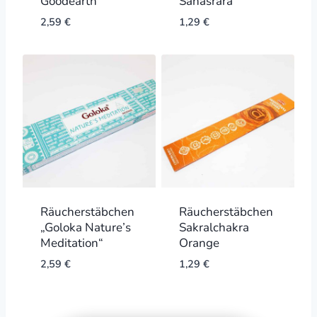
Goodearth“
Sahasrara
2,59
€
1,29
€
Räucherstäbchen
Räucherstäbchen
„Goloka Nature’s
Sakralchakra
Meditation“
Orange
2,59
€
1,29
€