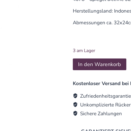
Herstellungsland: Indone
Abmessungen ca. 32x24
3 am Lager
Spiegel
In den Warenkorb
Delfine
32x24cm
quantity
Kostenloser Versand bei 
Zufriedenheitsgarantie
Unkomplizierte Rücker
Sichere Zahlungen