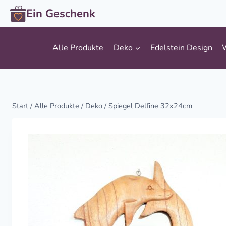
Zum
Ein Geschenk
Inhalt
springen
Alle Produkte
Deko
Edelstein Design
Start
/
Alle Produkte
/
Deko
/
Spiegel Delfine 32x24cm