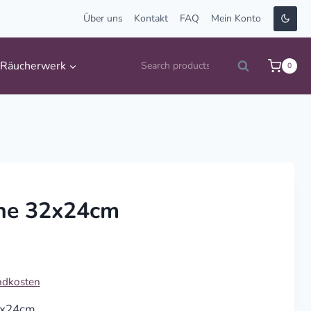
Über uns
Kontakt
FAQ
Mein Konto
Suche
Räucherwerk
0
Search
nach:
ine 32x24cm
ndkosten
32x24cm