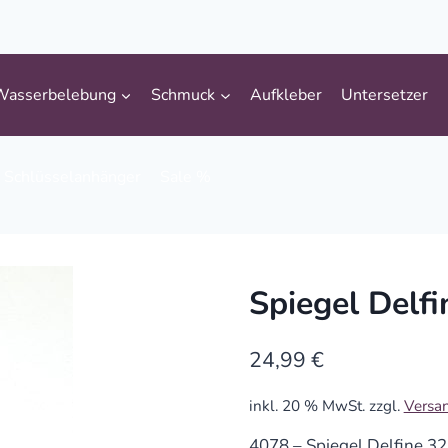
Wasserbelebung
Schmuck
Aufkleber
Untersetzer
Schlüsselanhänger
Sale %
Spiegel Delf
24,99
€
inkl. 20 % MwSt.
zzgl.
Versa
4078 – Spiegel Delfine 