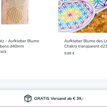
lz – Aufkleber Blume
Aufkleber Blume des L
ebens d40mm
Chakra transparent d
Pack
9,99
€
GRATIS Versand ab € 39,-