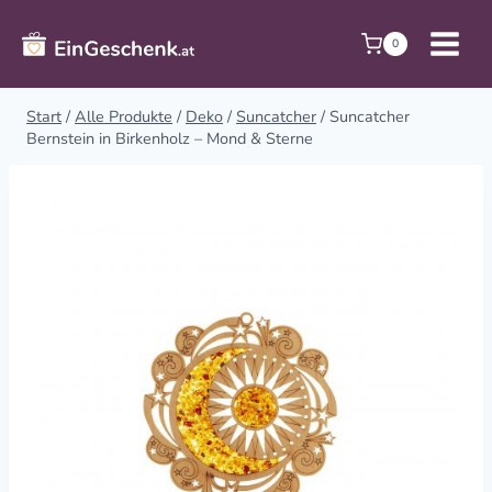
Zum
Inhalt
0
springen
Start
/
Alle Produkte
/
Deko
/
Suncatcher
/
Suncatcher
Bernstein in Birkenholz – Mond & Sterne