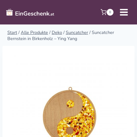
Zum
Inhalt
0
springen
Start
/
Alle Produkte
/
Deko
/
Suncatcher
/
Suncatcher
Bernstein in Birkenholz – Ying Yang