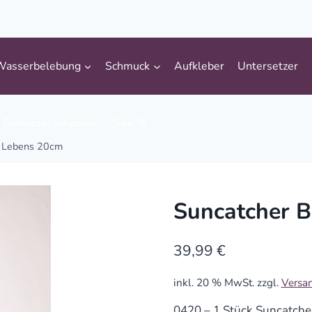
Wasserbelebung
Schmuck
Aufkleber
Untersetzer
Schlüsselanhänger
Sale %
s Lebens 20cm
Suncatcher 
39,99
€
inkl. 20 % MwSt.
zzgl.
Versa
0420 – 1 Stück Suncatch