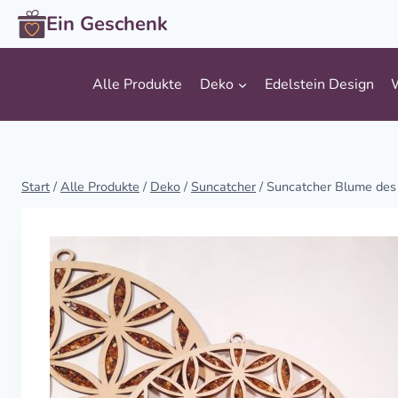
Zum
Ein Geschenk
Inhalt
springen
Alle Produkte
Deko
Edelstein Design
Start
/
Alle Produkte
/
Deko
/
Suncatcher
/
Suncatcher Blume de