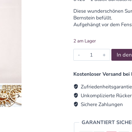
Diese wunderschönen Sunc
Bernstein befüllt.
Aufgehängt vor dem Fenst
2 am Lager
Suncatcher
In de
Blume
des
Lebens
Kostenloser Versand bei 
20cm
quantity
Zufriedenheitsgarantie
Unkomplizierte Rücker
Sichere Zahlungen
GARANTIERT SICH