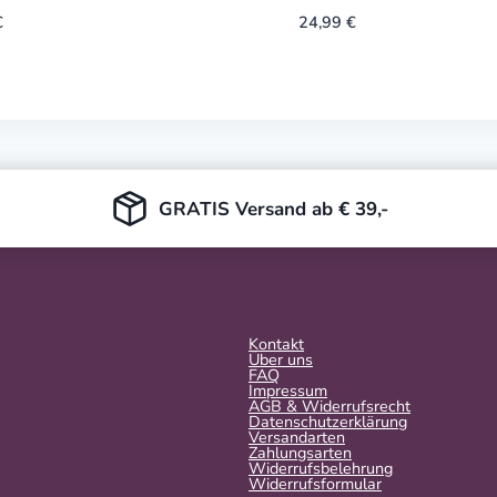
€
24,99
€
GRATIS Versand ab € 39,-
Kontakt
Über uns
FAQ
Impressum
AGB & Widerrufsrecht
Datenschutzerklärung
Versandarten
Zahlungsarten
Widerrufsbelehrung
Widerrufs­formular