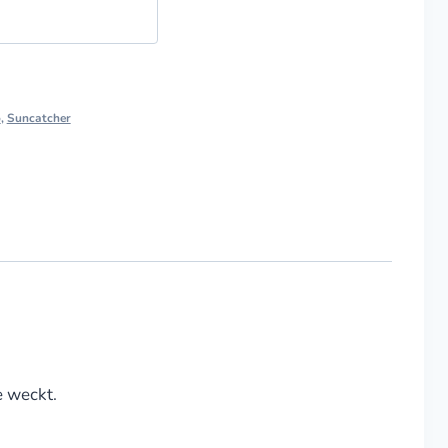
o
,
Suncatcher
e weckt.