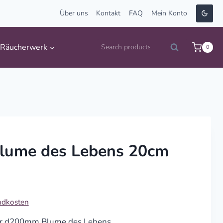
Über uns
Kontakt
FAQ
Mein Konto
Suche
Räucherwerk
0
Search
nach:
Blume des Lebens 20cm
ndkosten
er d200mm Blume des Lebens