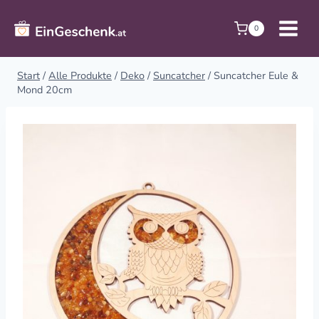
Zum
Inhalt
0
springen
Start
/
Alle Produkte
/
Deko
/
Suncatcher
/
Suncatcher Eule &
Mond 20cm