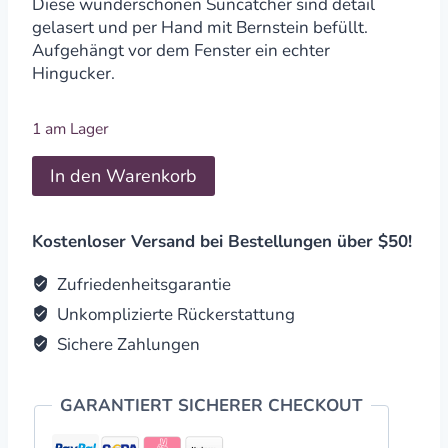
Diese wunderschönen Suncatcher sind detail
gelasert und per Hand mit Bernstein befüllt.
Aufgehängt vor dem Fenster ein echter
Hingucker.
1 am Lager
Suncatcher
In den Warenkorb
Eule
&
Mond
Kostenloser Versand bei Bestellungen über $50!
20cm
quantity
Zufriedenheitsgarantie
Unkomplizierte Rückerstattung
Sichere Zahlungen
GARANTIERT SICHERER CHECKOUT