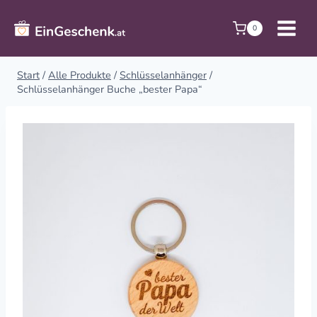
Zum
Inhalt
0
springen
Start
/
Alle Produkte
/
Schlüsselanhänger
/
Schlüsselanhänger Buche „bester Papa“