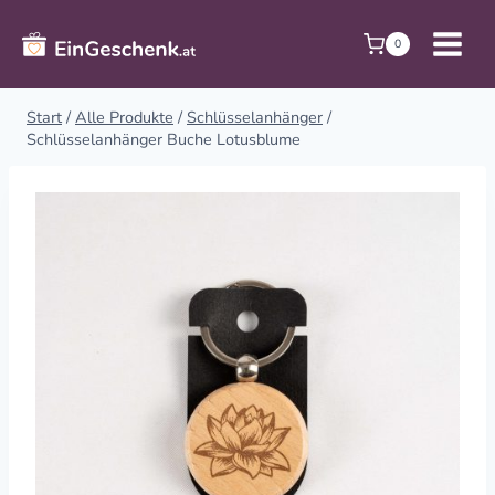
Zum
Inhalt
0
springen
Start
/
Alle Produkte
/
Schlüsselanhänger
/
Schlüsselanhänger Buche Lotusblume