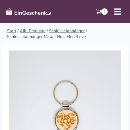
Zum
Inhalt
0
springen
Start
/
Alle Produkte
/
Schlüsselanhänger
/
Schlüsselanhänger Metall Holz Herz/Love