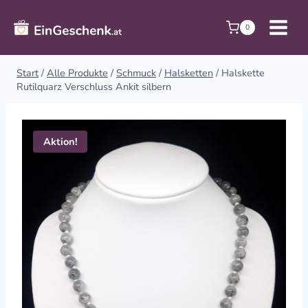
Zum
Inhalt
0
springen
Start
/
Alle Produkte
/
Schmuck
/
Halsketten
/
Halskette
Rutilquarz Verschluss Ankit silbern
Aktion!