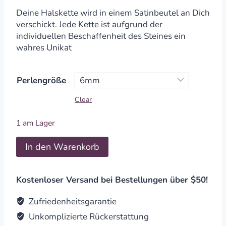
Deine Halskette wird in einem Satinbeutel an Dich
verschickt. Jede Kette ist aufgrund der
individuellen Beschaffenheit des Steines ein
wahres Unikat
Perlengröße
Clear
1 am Lager
Halskette
In den Warenkorb
Rutilquarz
Verschluss
Ankit
Kostenloser Versand bei Bestellungen über $50!
silbern
quantity
Zufriedenheitsgarantie
Unkomplizierte Rückerstattung