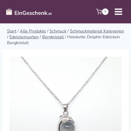
Zum
Inhalt
0
springen
Start
/
Alle Produkte
/
Schmuck
/
Schmuckmaterial Kategorien
/
Edelsteinsorten
/
Bergkristall
/
Halskette Delphin Edelstein
Bergkristall