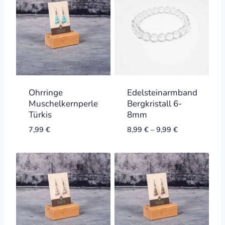
Ohrringe
Edelsteinarmband
Muschelkernperle
Bergkristall 6-
Türkis
8mm
7,99
€
8,99
€
–
9,99
€