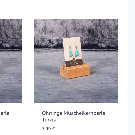
erle
Ohrringe Muschelkernperle
Türkis
7,99
€