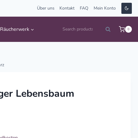
Über uns
Kontakt
FAQ
Mein Konto
Suche
Räucherwerk
0
Search
nach:
rz
ger Lebensbaum
ndkosten