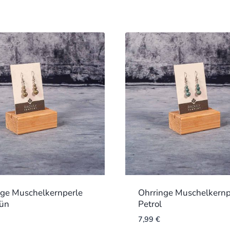
nge Muschelkernperle
Ohrringe Muschelkernp
rün
Petrol
7,99
€