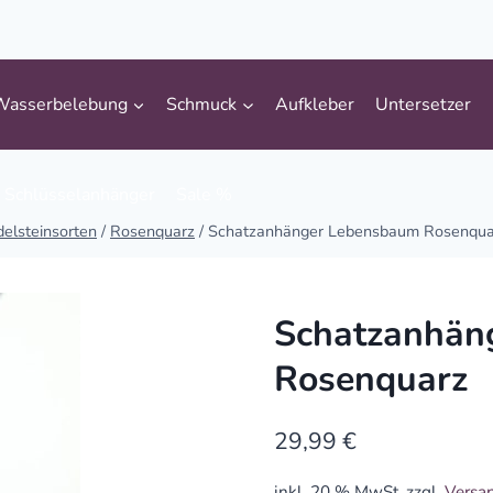
Wasserbelebung
Schmuck
Aufkleber
Untersetzer
Schlüsselanhänger
Sale %
delsteinsorten
/
Rosenquarz
/
Schatzanhänger Lebensbaum Rosenqua
Schatzanhän
Rosenquarz
29,99
€
inkl. 20 % MwSt.
zzgl.
Versa