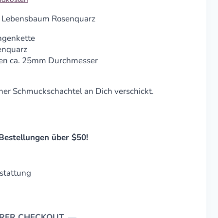
r Lebensbaum Rosenquarz
angenkette
enquarz
nen ca. 25mm Durchmesser
iner Schmuckschachtel an Dich verschickt.
Bestellungen über $50!
stattung
ERER CHECKOUT