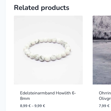
Related products
Edelsteinarmband Howlith 6-
Ohrri
8mm
Olivg
8,99
€
–
9,99
€
7,99
€