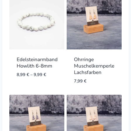
Edelsteinarmband
Ohrringe
Howlith 6-8mm
Muschelkernperle
Lachsfarben
8,99
€
–
9,99
€
7,99
€