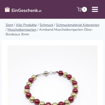
Zum
Inhalt
0
springen
Start
/
Alle Produkte
/
Schmuck
/
Schmuckmaterial Kategorien
/
Muschelkernperlen
/
Armband Muschelkernperlen Olive-
Bordeaux 8mm