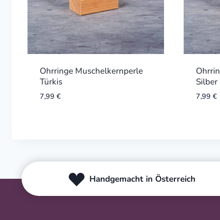
Ohrringe Muschelkernperle
Ohrri
Türkis
Silber 
7,99
€
7,99
€
Handgemacht in Österreich