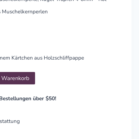
s Muschelkernperlen
inem Kärtchen aus Holzschliffpappe
n Warenkorb
Bestellungen über $50!
stattung