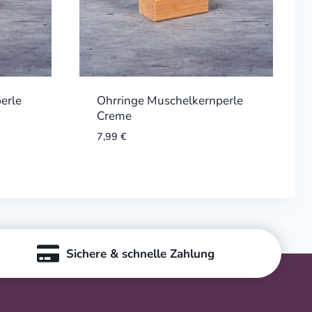
erle
Ohrringe Muschelkernperle
Creme
7,99
€
Sichere & schnelle Zahlung