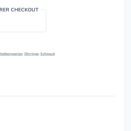
ERER CHECKOUT
helkernperlen
,
Ohrringe
,
Schmuck