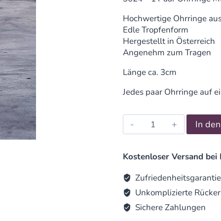
Hochwertige Ohrringe au
Edle Tropfenform
Hergestellt in Österreich
Angenehm zum Tragen
Länge ca. 3cm
Jedes paar Ohrringe auf e
Ohrringe
In de
Muschelkernperle
Rot
quantity
Kostenloser Versand bei 
Zufriedenheitsgarantie
Unkomplizierte Rücker
Sichere Zahlungen