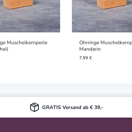
nge Muschelkernperle
Ohrringe Muschelkernp
hell
Mandarin
7,99
€
GRATIS Versand ab € 39,-