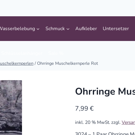
Wasserbelebung
Schmuck
Aufkleber
Untersetzer
Schlüsselanhänger
Sale %
uschelkernperlen
/
Ohrringe Muschelkernperle Rot
Ohrringe Mus
7,99
€
inkl. 20 % MwSt.
zzgl.
Versa
3024 – 1 Paar Ohrringe M