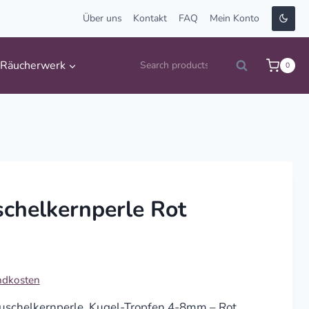
Über uns
Kontakt
FAQ
Mein Konto
Suche
Räucherwerk
0
Search
nach:
chelkernperle Rot
ndkosten
uschelkernperle, Kugel-Tropfen 4-8mm – Rot