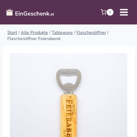
Zum
Inhalt
0
springen
Start
/
Alle Produkte
/
Tableware
/
Flaschenöffner
/
Flaschenöffner Feierabend