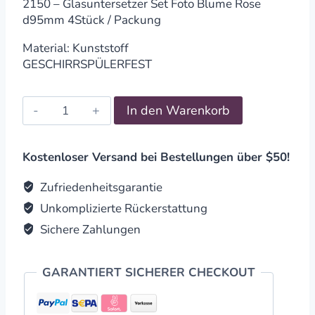
2150 – Glasuntersetzer Set Foto Blume Rose
d95mm 4Stück / Packung
Material: Kunststoff
GESCHIRRSPÜLERFEST
Untersetzer
In den Warenkorb
Set
Foto
Blume
Kostenloser Versand bei Bestellungen über $50!
Rose
d95mm
Zufriedenheitsgarantie
4Stück
Unkomplizierte Rückerstattung
/
Sichere Zahlungen
Packung
quantity
GARANTIERT SICHERER CHECKOUT