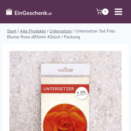
Zum
Inhalt
0
springen
Start
/
Alle Produkte
/
Untersetzer
/
Untersetzer Set Foto
Blume Rose d95mm 4Stück / Packung