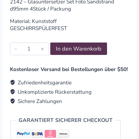
2142 – Glasuntersetzer Set Foto Sandstrand
d95mm 4Stück / Packung
Material: Kunststoff
GESCHIRRSPÜLERFEST
Untersetzer
In den Warenkorb
Set
Foto
Sandstrand
Kostenloser Versand bei Bestellungen über $50!
d95mm
4Stück
Zufriedenheitsgarantie
/
Unkomplizierte Rückerstattung
Packung
Sichere Zahlungen
quantity
GARANTIERT SICHERER CHECKOUT