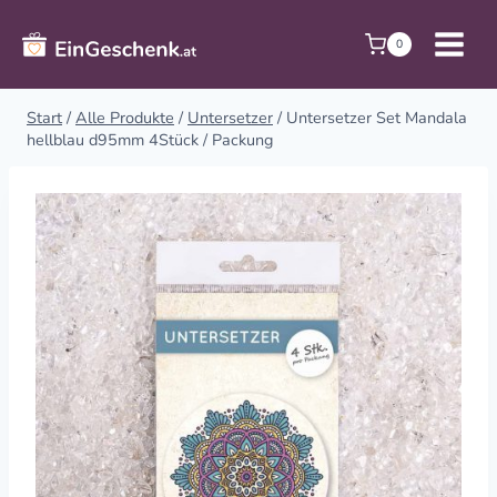
Zum
Inhalt
0
springen
Start
/
Alle Produkte
/
Untersetzer
/
Untersetzer Set Mandala
hellblau d95mm 4Stück / Packung