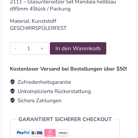
2111 – Glasuntersetzer Set Mandala hellblau
d95mm 4Stück / Packung
Material: Kunststoff
GESCHIRRSPÜLERFEST
Untersetzer
In den Warenkorb
Set
Mandala
hellblau
Kostenloser Versand bei Bestellungen über $50!
d95mm
4Stück
Zufriedenheitsgarantie
/
Unkomplizierte Rückerstattung
Packung
Sichere Zahlungen
quantity
GARANTIERT SICHERER CHECKOUT