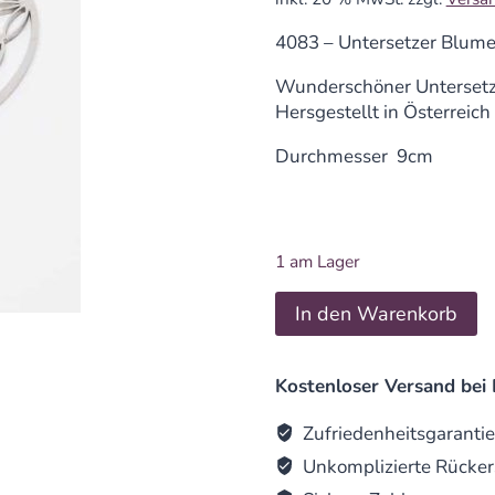
4083 – Untersetzer Blume
Wunderschöner Untersetz
Hersgestellt in Österreich
Durchmesser 9cm
1 am Lager
Untersetzer
In den Warenkorb
Blume
des
Lebens
Kostenloser Versand bei 
Edelstahl
9cm
Zufriedenheitsgarantie
quantity
Unkomplizierte Rücker