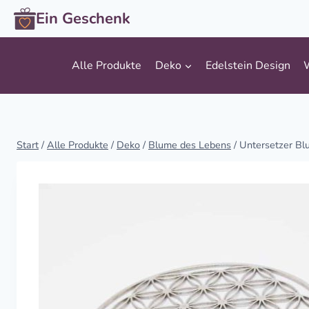
Zum
Ein Geschenk
Inhalt
springen
Alle Produkte
Deko
Edelstein Design
Start
/
Alle Produkte
/
Deko
/
Blume des Lebens
/
Untersetzer Bl