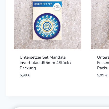
Untersetzer Set Mandala
Unters
invert blau d95mm 4Stück /
Felse
Packung
Packu
5,99
€
5,99
€