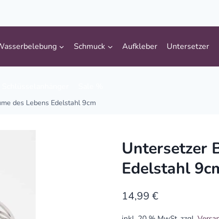
Wasserbelebung
Schmuck
Aufkleber
Untersetzer
Schlüsselanhänger
Sale %
ume des Lebens Edelstahl 9cm
Untersetzer 
Edelstahl 9c
14,99
€
inkl. 20 % MwSt.
zzgl.
Versa