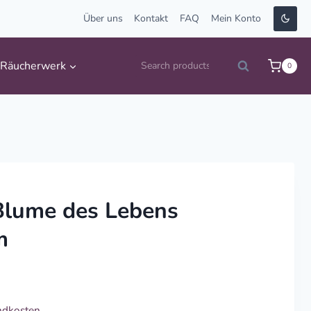
Über uns
Kontakt
FAQ
Mein Konto
Suche
Räucherwerk
0
Search
nach:
Blume des Lebens
m
ndkosten