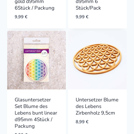
gold d95mm
d95mm 6
6Stück / Packung
Stück/Pack
9,99
€
9,99
€
Glasuntersetzer
Untersetzer Blume
Set Blume des
des Lebens
Lebens bunt linear
Zirbenholz 9,5cm
d95mm 4Stück /
8,99
€
Packung