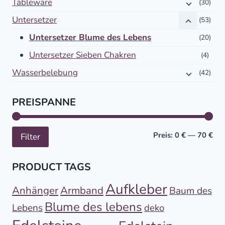
Tableware
(30)
Untersetzer
(53)
Untersetzer Blume des Lebens
(20)
Untersetzer Sieben Chakren
(4)
Wasserbelebung
(42)
PREISPANNE
Min
Höc
Preis:
0 €
—
70 €
Filter
PRODUCT TAGS
Aufkleber
Anhänger
Armband
Baum des
Blume des lebens
Lebens
deko