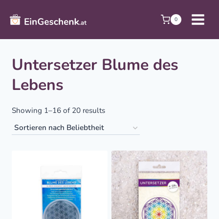
Zum
Inhalt
0
springen
Untersetzer Blume des
Lebens
Sorted
Showing 1–16 of 20 results
by
popularity