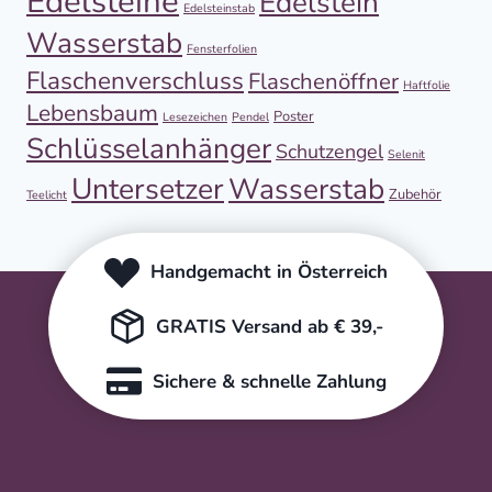
Edelsteine
Edelstein
Edelsteinstab
Wasserstab
Fensterfolien
Flaschenverschluss
Flaschenöffner
Haftfolie
Lebensbaum
Poster
Lesezeichen
Pendel
Schlüsselanhänger
Schutzengel
Selenit
Untersetzer
Wasserstab
Zubehör
Teelicht
Handgemacht in Österreich
GRATIS Versand ab € 39,-
Sichere & schnelle Zahlung