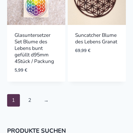
Glasuntersetzer
Suncatcher Blume
Set Blume des
des Lebens Granat
Lebens bunt
69,99
€
gefüllt d95mm
4Stück / Packung
5,99
€
1
2
→
PRODUKTE SUCHEN