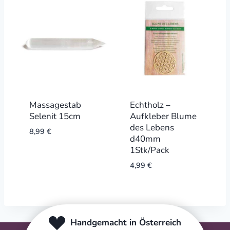
Massagestab
Echtholz –
Selenit 15cm
Aufkleber Blume
des Lebens
8,99
€
d40mm
1Stk/Pack
4,99
€
Handgemacht in Österreich