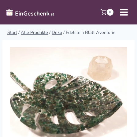
Zum
Inhalt
0
springen
Start
/
Alle Produkte
/
Deko
/
Edelstein Blatt Aventurin