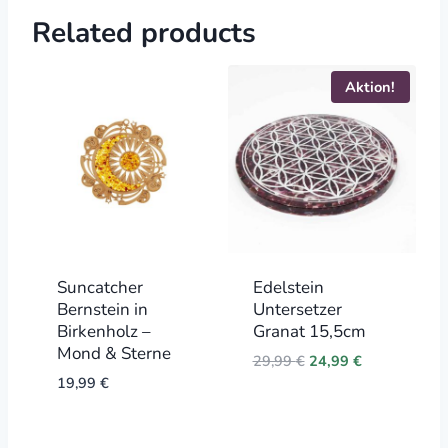
Related products
Aktion!
Suncatcher
Edelstein
Bernstein in
Untersetzer
Birkenholz –
Granat 15,5cm
Mond & Sterne
Original
Current
29,99
€
24,99
€
price
price
19,99
€
was:
is:
29,99 €.
24,99 €.