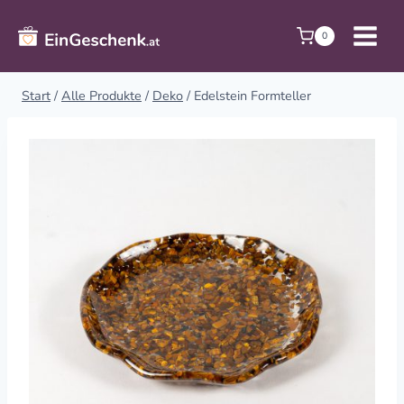
Zum
Inhalt
0
springen
Start
/
Alle Produkte
/
Deko
/
Edelstein Formteller