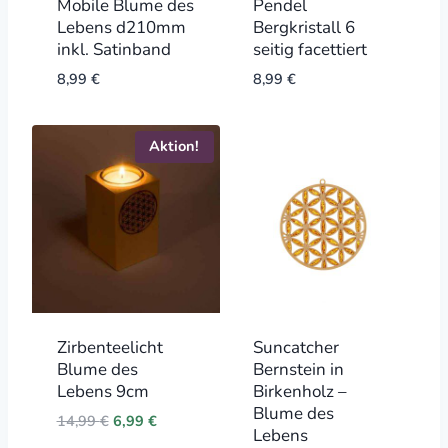
Mobile Blume des
Pendel
Lebens d210mm
Bergkristall 6
inkl. Satinband
seitig facettiert
8,99
€
8,99
€
Aktion!
Zirbenteelicht
Suncatcher
Blume des
Bernstein in
Lebens 9cm
Birkenholz –
Blume des
Original
Current
14,99
€
6,99
€
Lebens
price
price