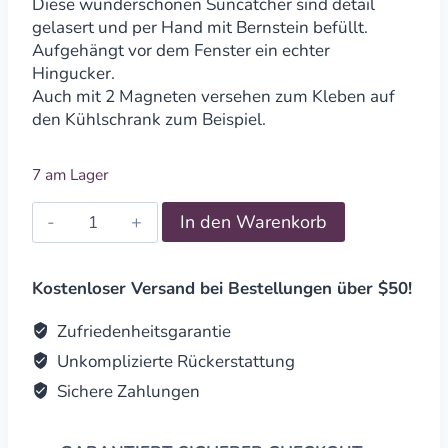
Diese wunderschönen Suncatcher sind detail
gelasert und per Hand mit Bernstein befüllt.
Aufgehängt vor dem Fenster ein echter
Hingucker.
Auch mit 2 Magneten versehen zum Kleben auf
den Kühlschrank zum Beispiel.
7 am Lager
Suncatcher
In den Warenkorb
Bernstein
in
Birkenholz
Kostenloser Versand bei Bestellungen über $50!
-
Eule
Zufriedenheitsgarantie
&
Unkomplizierte Rückerstattung
Mond
Sichere Zahlungen
quantity