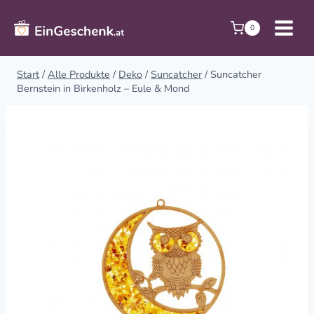
Zum
Inhalt
0
springen
Start
/
Alle Produkte
/
Deko
/
Suncatcher
/
Suncatcher
Bernstein in Birkenholz – Eule & Mond