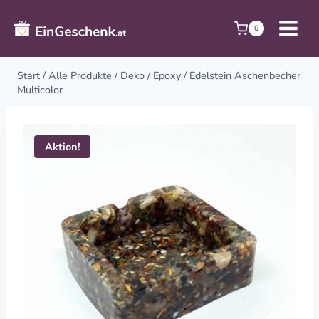
Zum
Inhalt
0
springen
Start
/
Alle Produkte
/
Deko
/
Epoxy
/
Edelstein Aschenbecher
Multicolor
Aktion!