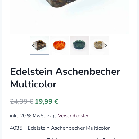
Edelstein Aschenbecher
Multicolor
Original
Current
24,99
€
19,99
€
price
price
inkl. 20 % MwSt.
zzgl.
Versandkosten
was:
is:
24,99 €.
19,99 €.
4035 – Edelstein Aschenbecher Multicolor