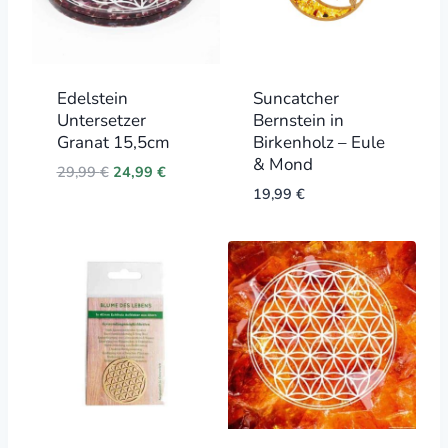
Edelstein
Suncatcher
Untersetzer
Bernstein in
Granat 15,5cm
Birkenholz – Eule
& Mond
Original
Current
29,99
€
24,99
€
price
price
19,99
€
was:
is:
29,99 €.
24,99 €.