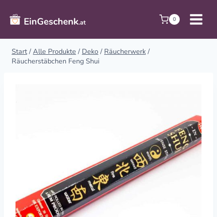
Zum
Inhalt
0
springen
Start
/
Alle Produkte
/
Deko
/
Räucherwerk
/
Räucherstäbchen Feng Shui