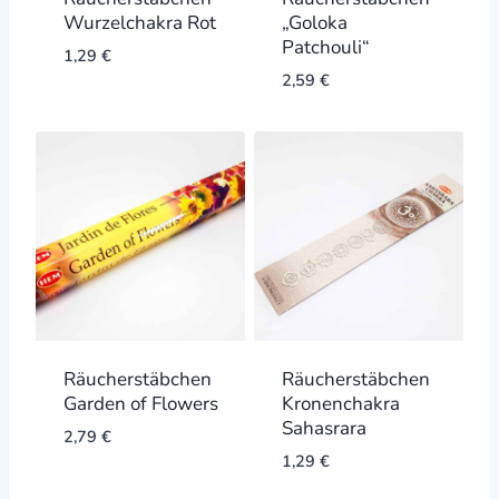
Wurzelchakra Rot
„Goloka
Patchouli“
1,29
€
2,59
€
Räucherstäbchen
Räucherstäbchen
Garden of Flowers
Kronenchakra
Sahasrara
2,79
€
1,29
€