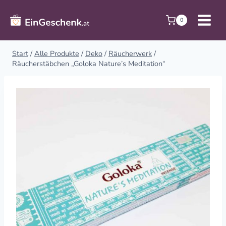
Zum
Inhalt
0
springen
Start
/
Alle Produkte
/
Deko
/
Räucherwerk
/
Räucherstäbchen „Goloka Nature’s Meditation“