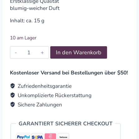
Erstklassige Qualität
blumig-weicher Duft
Inhalt: ca. 15 g
10 am Lager
Räucherstäbchen
In den Warenkorb
"Goloka
Nature's
Meditation"
Kostenloser Versand bei Bestellungen über $50!
quantity
Zufriedenheitsgarantie
Unkomplizierte Rückerstattung
Sichere Zahlungen
GARANTIERT SICHERER CHECKOUT