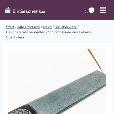
Zum
Inhalt
0
springen
Start
/
Alle Produkte
/
Deko
/
Räucherwerk
/
Räucherstäbchenhalter 25x5cm Blume des Lebens,
Speckstein