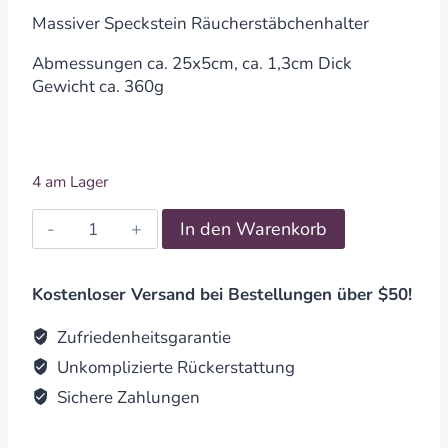
Massiver Speckstein Räucherstäbchenhalter
Abmessungen ca. 25x5cm, ca. 1,3cm Dick
Gewicht ca. 360g
4 am Lager
Räucherstäbchenhalter
In den Warenkorb
25x5cm
Blume
des
Kostenloser Versand bei Bestellungen über $50!
Lebens,
Speckstein
Zufriedenheitsgarantie
quantity
Unkomplizierte Rückerstattung
Sichere Zahlungen