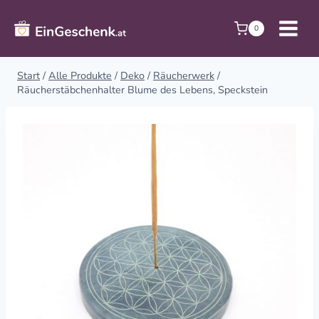
Zum
Inhalt
0
springen
Start
/
Alle Produkte
/
Deko
/
Räucherwerk
/
Räucherstäbchenhalter Blume des Lebens, Speckstein