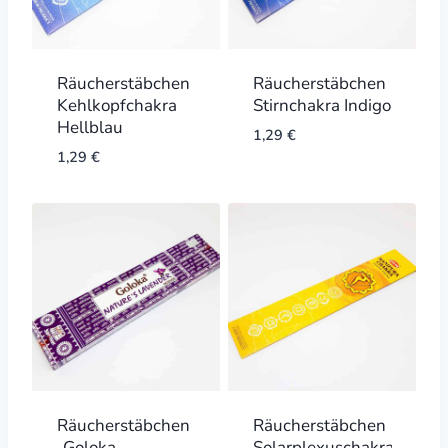
Räucherstäbchen
Räucherstäbchen
Kehlkopfchakra
Stirnchakra Indigo
Hellblau
1,29
€
1,29
€
Räucherstäbchen
Räucherstäbchen
„Goloka
Solarplexuschakra