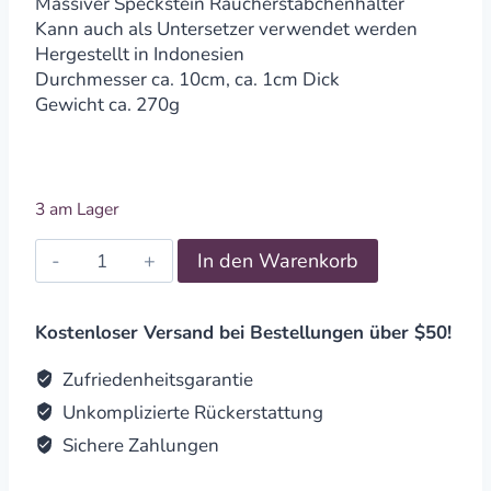
Massiver Speckstein Räucherstäbchenhalter
Kann auch als Untersetzer verwendet werden
Hergestellt in Indonesien
Durchmesser ca. 10cm, ca. 1cm Dick
Gewicht ca. 270g
3 am Lager
Räucherstäbchenhalter
In den Warenkorb
Blume
des
Lebens,
Kostenloser Versand bei Bestellungen über $50!
Speckstein
quantity
Zufriedenheitsgarantie
Unkomplizierte Rückerstattung
Sichere Zahlungen